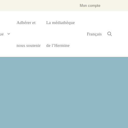
Mon compte
Adhérer et
La médiathèque
ue
Français
nous soutenir
de l’Hermine
tagne
Économie & Culture
Jeunesse & Education
Droit & Institutions