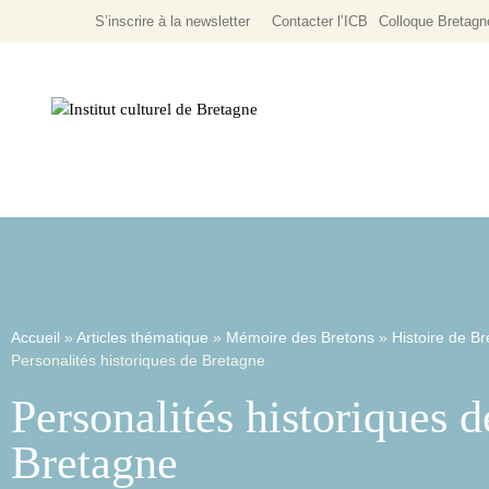
S’inscrire à la newsletter
Contacter l’ICB
Colloque
Bretagn
Littérature Écrite
Programmation Culturel
Littérature & Expressions Orales
Accueil
»
Articles thématique
»
Mémoire des Bretons
»
Histoire de B
Personalités historiques de Bretagne
Personalités historiques d
Passé
Bretagne
Présent