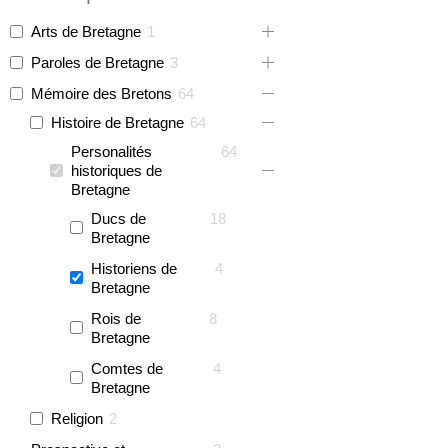
Arts de Bretagne
1
Paroles de Bretagne
3
Mémoire des Bretons
64
Histoire de Bretagne
64
Personalités
64
historiques de
Bretagne
Ducs de
18
Bretagne
Historiens de
4
Bretagne
Rois de
8
Bretagne
Comtes de
4
Bretagne
Religion
2