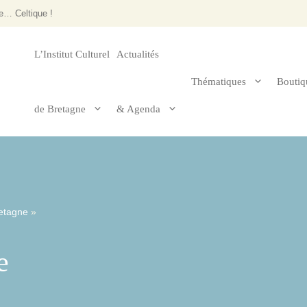
e… Celtique !
L’Institut Culturel
Actualités
Thématiques
Boutiq
de Bretagne
& Agenda
le 2025
Arts & architecture
Histoire de Bre
Musique et danse
Religion
retagne
»
Sport & jeux
e