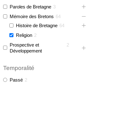
Paroles de Bretagne
3
Mémoire des Bretons
64
Histoire de Bretagne
64
Religion
2
Prospective et
2
Développement
Temporalité
Passé
2