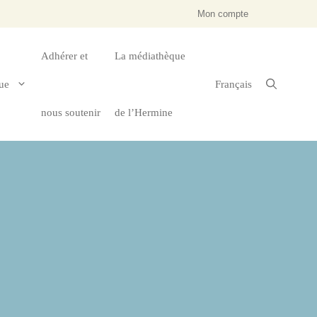
Mon compte
Adhérer et
La médiathèque
ue
Français
nous soutenir
de l’Hermine
tagne
Économie & Culture
Jeunesse & Education
Droit & Institutions