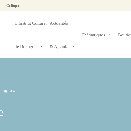
e… Celtique !
L’Institut Culturel
Actualités
Thématiques
Boutiq
de Bretagne
& Agenda
le 2025
Arts & architecture
Histoire de Bre
Musique et danse
Religion
retagne
»
Sport & jeux
e