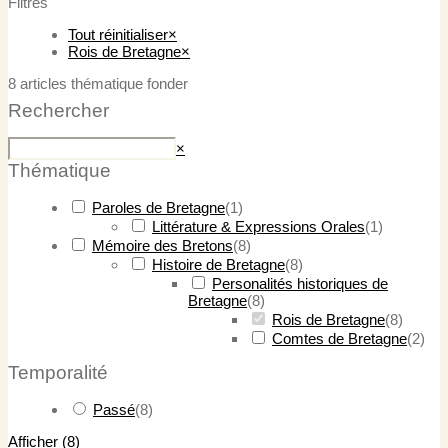
Filtres
Tout réinitialiser
×
Rois de Bretagne
×
8
articles thématique fonder
Rechercher
Rechercher
×
Thématique
Paroles de Bretagne
(
1
)
Littérature & Expressions Orales
(
1
)
Mémoire des Bretons
(
8
)
Histoire de Bretagne
(
8
)
Personalités historiques de
Bretagne
(
8
)
Rois de Bretagne
(
8
)
Comtes de Bretagne
(
2
)
Temporalité
Passé
(
8
)
Afficher
(
8
)