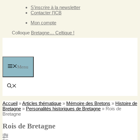
Aller
S’inscrire à la newsletter
au
Contacter l’ICB
contenu
Mon compte
Colloque
Bretagne… Celtique !
Menu
Accueil
»
Articles thématique
»
Mémoire des Bretons
»
Histoire de
Bretagne
»
Personalités historiques de Bretagne
»
Rois de
Bretagne
Rois de Bretagne