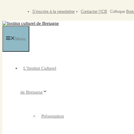
Aller
au
S’inscrire à la newsletter
Contacter l’ICB
Colloque
Bret
contenu
Menu
L’Institut Culturel
de Bretagne
Présentation