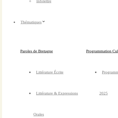
Infolettre
Thématiques
Boutique
Paroles de Bretagne
Programmation Cult
Panier
Littérature Écrite
Programma
Mon compte
Littérature & Expressions
2025
Adhérer et
Orales