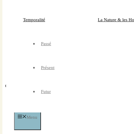
nous soutenir
Temporalité
La Nature & les 
La médiathèque
Passé
de l’Hermine
Présent
Futur
Menu