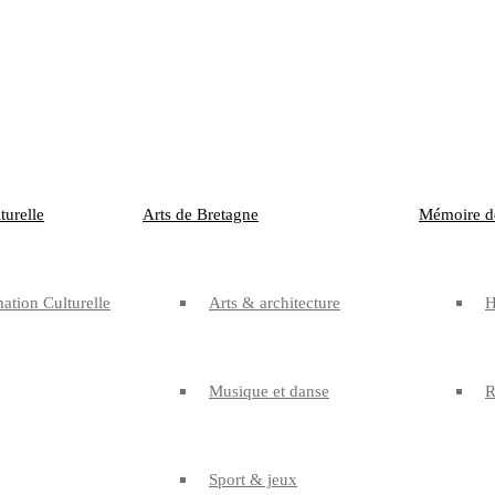
urelle
Arts de Bretagne
Mémoire d
tion Culturelle
Arts & architecture
H
Musique et danse
R
Sport & jeux