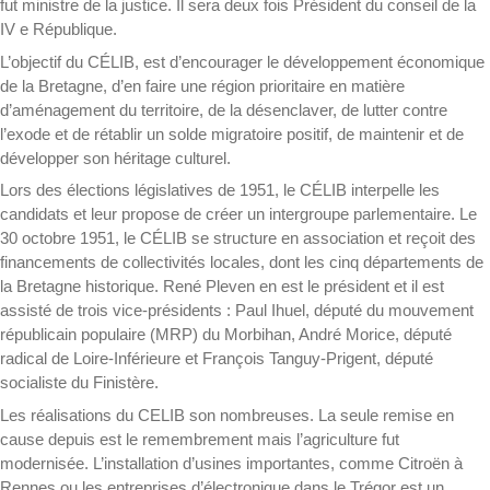
fut ministre de la justice. Il sera deux fois Président du conseil de la
IV e République.
L’objectif du CÉLIB, est d’encourager le développement économique
de la Bretagne, d’en faire une région prioritaire en matière
d’aménagement du territoire, de la désenclaver, de lutter contre
l’exode et de rétablir un solde migratoire positif, de maintenir et de
développer son héritage culturel.
Lors des élections législatives de 1951, le CÉLIB interpelle les
candidats et leur propose de créer un intergroupe parlementaire. Le
30 octobre 1951, le CÉLIB se structure en association et reçoit des
financements de collectivités locales, dont les cinq départements de
la Bretagne historique. René Pleven en est le président et il est
assisté de trois vice-présidents : Paul Ihuel, député du mouvement
républicain populaire (MRP) du Morbihan, André Morice, député
radical de Loire-Inférieure et François Tanguy-Prigent, député
socialiste du Finistère.
Les réalisations du CELIB son nombreuses. La seule remise en
cause depuis est le remembrement mais l’agriculture fut
modernisée. L’installation d’usines importantes, comme Citroën à
Rennes ou les entreprises d’électronique dans le Trégor est un