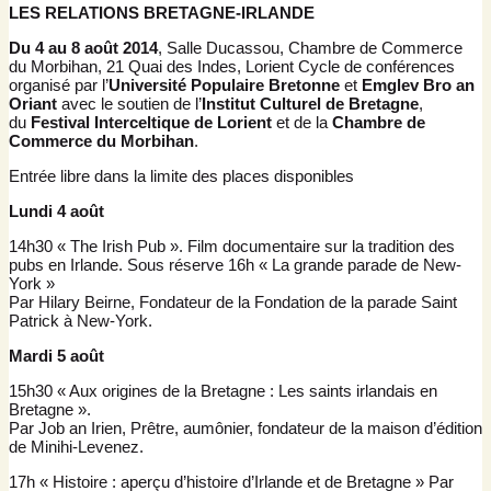
LES RELATIONS BRETAGNE-IRLANDE
Du 4 au 8 août 2014
, Salle Ducassou, Chambre de Commerce
du Morbihan, 21 Quai des Indes, Lorient Cycle de conférences
organisé par l’
Université Populaire Bretonne
et
Emglev Bro an
Oriant
avec le soutien de l’
Institut Culturel de Bretagne
,
du
Festival Interceltique de Lorient
et de la
Chambre de
Commerce du Morbihan
.
Entrée libre dans la limite des places disponibles
Lundi 4 août
14h30 « The Irish Pub ». Film documentaire sur la tradition des
pubs en Irlande. Sous réserve 16h « La grande parade de New-
York »
Par Hilary Beirne, Fondateur de la Fondation de la parade Saint
Patrick à New-York.
Mardi 5 août
15h30 « Aux origines de la Bretagne : Les saints irlandais en
Bretagne ».
Par Job an Irien, Prêtre, aumônier, fondateur de la maison d’édition
de Minihi-Levenez.
17h « Histoire : aperçu d’histoire d’Irlande et de Bretagne » Par