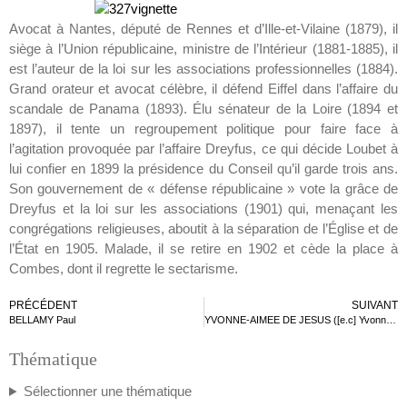
Avocat à Nantes, député de Rennes et d’Ille-et-Vilaine (1879), il
siège à l’Union républicaine, ministre de l’Intérieur (1881-1885), il
est l’auteur de la loi sur les associations professionnelles (1884).
Grand orateur et avocat célèbre, il défend Eiffel dans l’affaire du
scandale de Panama (1893). Élu sénateur de la Loire (1894 et
1897), il tente un regroupement politique pour faire face à
l’agitation provoquée par l’affaire Dreyfus, ce qui décide Loubet à
lui confier en 1899 la présidence du Conseil qu’il garde trois ans.
Son gouvernement de « défense républicaine » vote la grâce de
Dreyfus et la loi sur les associations (1901) qui, menaçant les
congrégations religieuses, aboutit à la séparation de l’Église et de
l’État en 1905. Malade, il se retire en 1902 et cède la place à
Combes, dont il regrette le sectarisme.
PRÉCÉDENT
SUIVANT
BELLAMY Paul
YVONNE-AIMEE DE JESUS ([e.c] Yvonne BEAUVAIS, dite Mère)
Thématique
Sélectionner une thématique