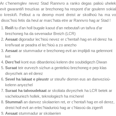
Ar c’henemglev nevez Stad Rannvro a ranko degas palioù uhelek
evit gwarantiñ treuzkas ar brezhoneg ha respont d’ar goulenn sokial
o kreskiñ. Fellout a ra deomp mont dreist ar skoilhoù ha ma vo
disoc’hoù fetis da heul ar marc’hata etre ar Rannvro hag ar Stad !
Reiñ
tu d’an holl bugale kaout d’an nebeutañ un tañva d’ar
brezhoneg ha da sevenadur Breizh (LCR)
Aesaat
digoradur lec’hioù nevez er c’hentañ hag en eil derez ha
kreñvaat ar peadra el lec’hioù a zo anezho
Aesaat
ar stummadur e brezhoneg evit an implijidi na gelennont
ket
Derc’hel
kont eus dibarderioù kelenn dre soubidigezh Diwan
Suraat
teir eurvezh sizhun a gentelioù brezhoneg e pep klas
divyezhek an eil derez
Sevel ha lakaat e pleustr
ur steuñv diorren eus an danvezioù-
kelenn anyezhel
Suraat ha talvoudekaat
ar skoliata divyezhek ha LCR betek ar
vachelouriezh hollek, teknologiezh ha micherel
Stummañ
an danvez skolaerien ret, er c’hentañ hag en eil derez,
dreist holl evit an erlec’hiadurioù hag ar c’hlasoù da zigeriñ
Aesaat
stummadur ar skolaerien