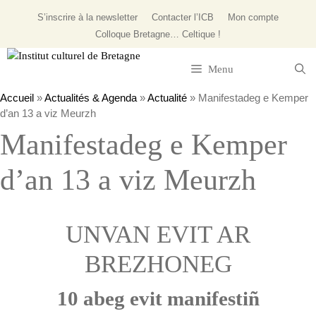
Aller
S’inscrire à la newsletter
Contacter l’ICB
Mon compte
au
Colloque
Bretagne… Celtique !
contenu
Menu
Accueil
»
Actualités & Agenda
»
Actualité
»
Manifestadeg e Kemper
d’an 13 a viz Meurzh
Manifestadeg e Kemper
d’an 13 a viz Meurzh
UNVAN EVIT AR
BREZHONEG
10 abeg evit manifestiñ