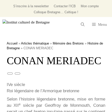
S’inscrire à la newsletter
Contacter l’ICB
Mon compte
Colloque
Bretagne… Celtique !
Menu
Accueil
»
Articles thématique
»
Mémoire des Bretons
»
Histoire de
Bretagne
»
CONAN MERIADEC
CONAN MERIADEC
IVe siècle
Roi légendaire de l’Armorique bretonne
Selon l’histoire légendaire bretonne, mise en forme
e
au XII
siècle par Geoffroy de Monmouth, Conan
serait un chef breton insulaire passé sur le continent