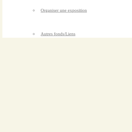
Organiser une exposition
Autres fonds/Liens
Contacter l’ICB
Actualités
& Agenda
Actualités