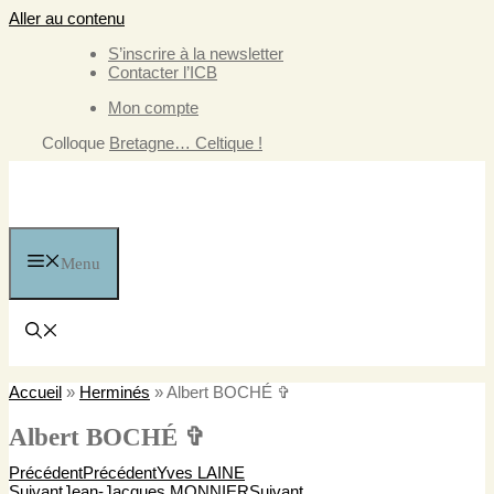
Aller au contenu
S’inscrire à la newsletter
Contacter l’ICB
Mon compte
Colloque
Bretagne… Celtique !
Menu
Accueil
»
Herminés
»
Albert BOCHÉ ✞
Albert BOCHÉ ✞
Précédent
Précédent
Yves LAINE
Suivant
Jean-Jacques MONNIER
Suivant