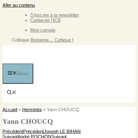
Aller au contenu
S’inscrire à la newsletter
Contacter l’ICB
Mon compte
Colloque
Bretagne… Celtique !
Menu
Accueil
»
Herminés
»
Yann CHOUCQ
Yann CHOUCQ
Précédent
Précédent
Joseph LE BIHAN
Suivant
André POCHON
Suivant