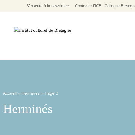
S’inscrire à la newsletter
Contacter l’ICB
Colloque
Bretagn
Littérature Écrite
Programmation Culturel
Littérature & Expressions Orales
Accueil
»
Herminés
»
Page 3
Herminés
Passé
Présent