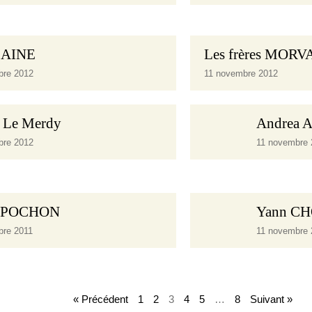
LAINE
Les frères MOR
bre 2012
11 novembre 2012
g Le Merdy
Andrea 
bre 2012
11 novembre 
é POCHON
Yann C
bre 2011
11 novembre 
« Précédent
1
2
3
4
5
…
8
Suivant »