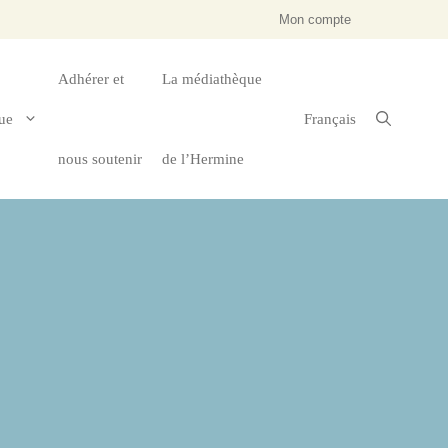
Mon compte
Adhérer et
La médiathèque
ue
Français
nous soutenir
de l’Hermine
tagne
Économie & Culture
Jeunesse & Education
Droit & Institutions