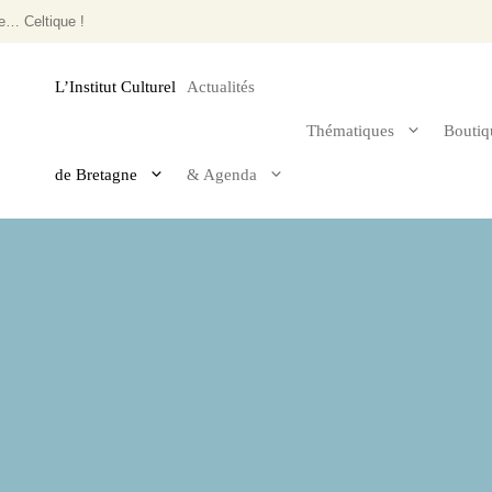
e… Celtique !
L’Institut Culturel
Actualités
Thématiques
Boutiq
de Bretagne
& Agenda
le 2025
Arts & architecture
Histoire de Bre
Musique et danse
Religion
Sport & jeux