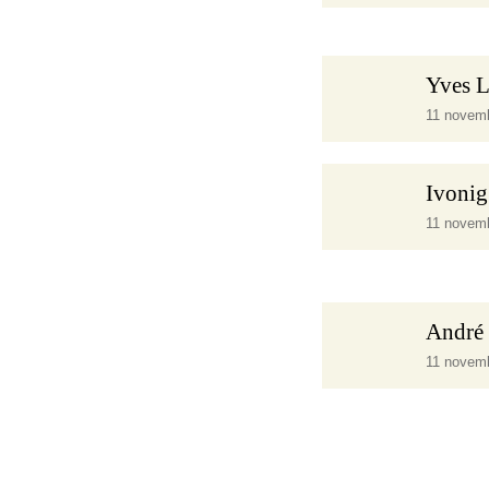
Yves 
11 novem
Ivoni
11 novem
Andr
11 novem