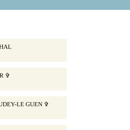
CHAL
R ✞
CAUDEY-LE GUEN ✞