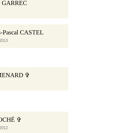
 LE GARREC
s-Pascal CASTEL
2013
 MENARD ✞
BOCHÉ ✞
2012